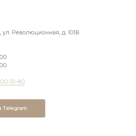
, ул. Революционная, д. 101В
:00
:00
200-10-80
в Telegram