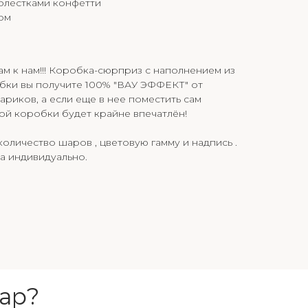
блестками конфетти
ом
ам к нам!!! Коробка-сюрприз с наполнением из
бки вы получите 100% "ВАУ ЭФФЕКТ" от
иков, а если еще в нее поместить сам
ной коробки будет крайне впечатлён!
оличество шаров , цветовую гамму и надпись .
а индивидуально.
ар?