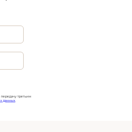
и передачу третьим
х данных
.