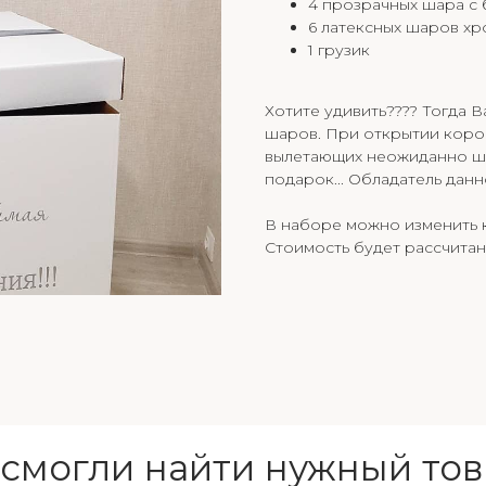
4 прозрачных шара с 
6 латексных шаров хр
1 грузик
Хотите удивить???? Тогда В
шаров. При открытии коро
вылетающих неожиданно шар
подарок... Обладатель дан
В наборе можно изменить к
Стоимость будет рассчитан
 смогли найти нужный тов