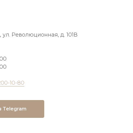
, ул. Революционная, д. 101В
:00
:00
200-10-80
в Telegram