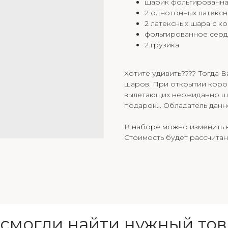
шарик фольгированная
2 однотонных латекс
2 латексных шара с к
фольгированное серд
2 грузика
Хотите удивить???? Тогда В
шаров. При открытии коро
вылетающих неожиданно шар
подарок... Обладатель дан
В наборе можно изменить к
Стоимость будет рассчитан
 смогли найти нужный тов