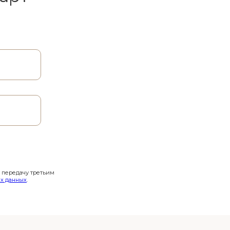
и передачу третьим
х данных
.