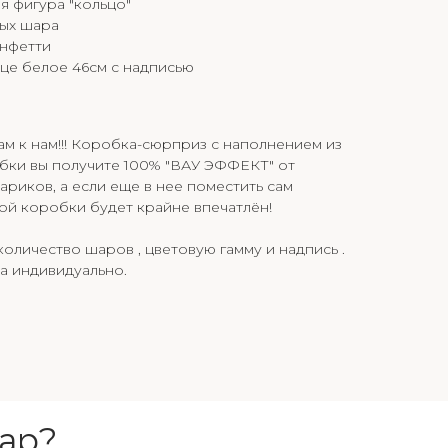
 фигура "кольцо"
ных шара
онфетти
це белое 46см с надписью
ам к нам!!! Коробка-сюрприз с наполнением из
бки вы получите 100% "ВАУ ЭФФЕКТ" от
иков, а если еще в нее поместить сам
ной коробки будет крайне впечатлён!
оличество шаров , цветовую гамму и надпись .
а индивидуально.
ар?