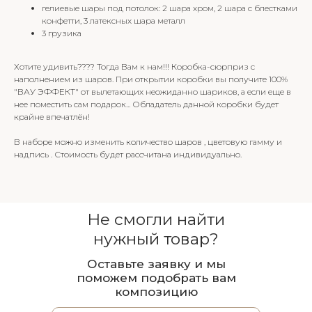
гелиевые шары под потолок: 2 шара хром, 2 шара с блестками
конфетти, 3 латексных шара металл
3 грузика
Хотите удивить???? Тогда Вам к нам!!! Коробка-сюрприз с
наполнением из шаров. При открытии коробки вы получите 100%
"ВАУ ЭФФЕКТ" от вылетающих неожиданно шариков, а если еще в
нее поместить сам подарок... Обладатель данной коробки будет
крайне впечатлён!
В наборе можно изменить количество шаров , цветовую гамму и
надпись . Стоимость будет рассчитана индивидуально.
Не смогли найти
нужный товар?
Оставьте заявку и мы
поможем подобрать вам
композицию