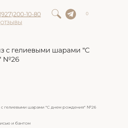
(927)200-10-80
0
ОТЗЫВЫ
з с гелиевыми шарами "С
" №26
 с гелиевыми шарами "С днем рождения" №26
писью и бантом