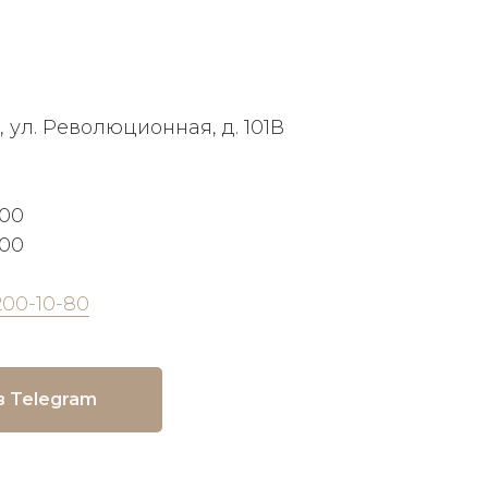
, ул. Революционная, д. 101В
:00
:00
200-10-80
в Telegram