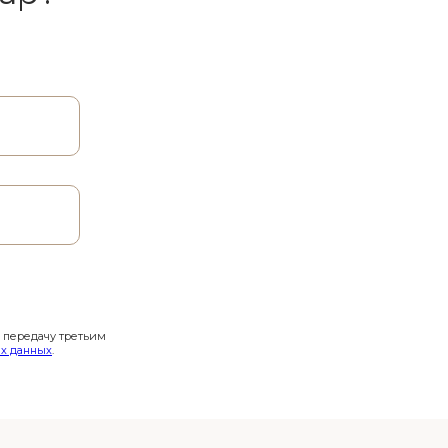
и передачу третьим
х данных
.