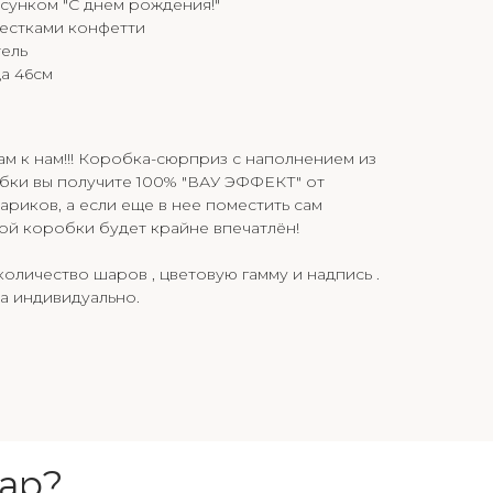
исунком "С днем рождения!"
лестками конфетти
тель
а 46см
ам к нам!!! Коробка-сюрприз с наполнением из
бки вы получите 100% "ВАУ ЭФФЕКТ" от
иков, а если еще в нее поместить сам
ной коробки будет крайне впечатлён!
оличество шаров , цветовую гамму и надпись .
а индивидуально.
ар?