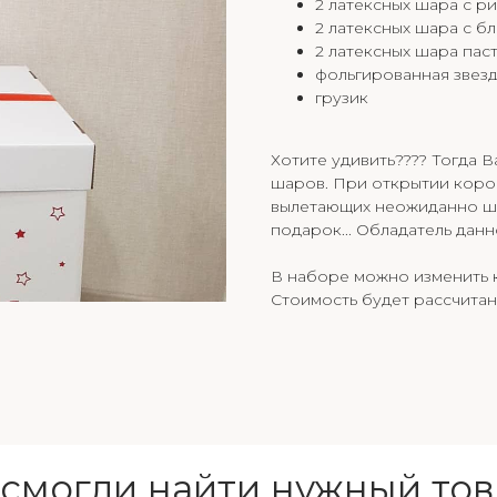
2 латексных шара с р
2 латексных шара с б
2 латексных шара пас
фольгированная звезд
грузик
Хотите удивить???? Тогда В
шаров. При открытии коро
вылетающих неожиданно шар
подарок... Обладатель дан
В наборе можно изменить к
Стоимость будет рассчитан
 смогли найти нужный тов