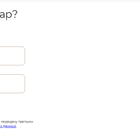
ар?
и передачу третьим
х данных
.