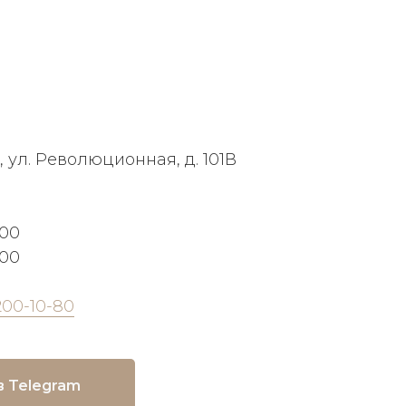
, ул. Революционная, д. 101В
:00
:00
200-10-80
в Telegram