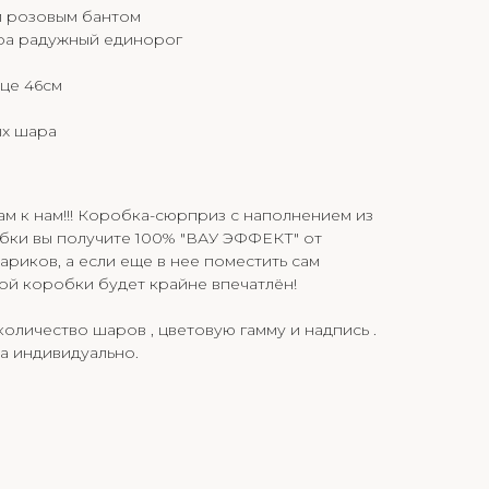
и розовым бантом
ра радужный единорог
це 46см
ых шара
ам к нам!!! Коробка-сюрприз с наполнением из
бки вы получите 100% "ВАУ ЭФФЕКТ" от
иков, а если еще в нее поместить сам
ной коробки будет крайне впечатлён!
оличество шаров , цветовую гамму и надпись .
а индивидуально.