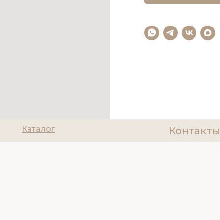
Каталог
Контакты
О нас
8(927)200
Политика об
Доставка и оплата
ИНН 6314085
Отзывы
Tilda
Made on