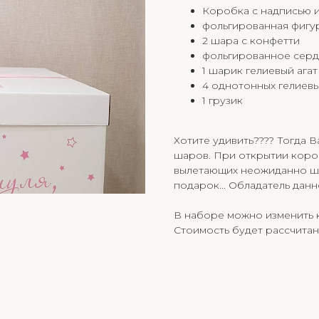
Коробка с надписью 
фольгированная фигу
2 шара с конфетти
фольгированное серд
1 шарик гелиевый агат
4 однотонных гелиев
1 грузик
Хотите удивить???? Тогда В
шаров. При открытии коро
вылетающих неожиданно шар
подарок... Обладатель дан
В наборе можно изменить к
Стоимость будет рассчитан