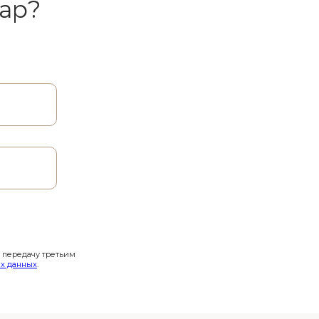
ар?
и передачу третьим
х данных
.