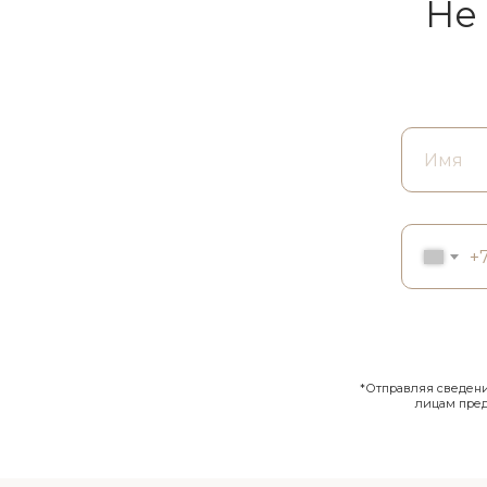
Не
+
*Отправляя сведения
лицам пре