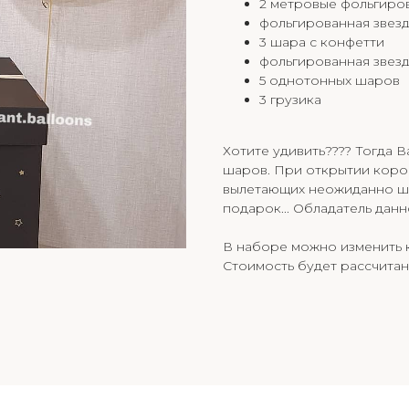
2 метровые фольгиро
фольгированная звезд
3 шара с конфетти
фольгированная звезд
5 однотонных шаров
3 грузика
Хотите удивить???? Тогда В
шаров. При открытии коро
вылетающих неожиданно шар
подарок... Обладатель дан
В наборе можно изменить к
Стоимость будет рассчитан