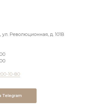
, ул. Революционная, д. 101В
:00
:00
200-10-80
в Telegram