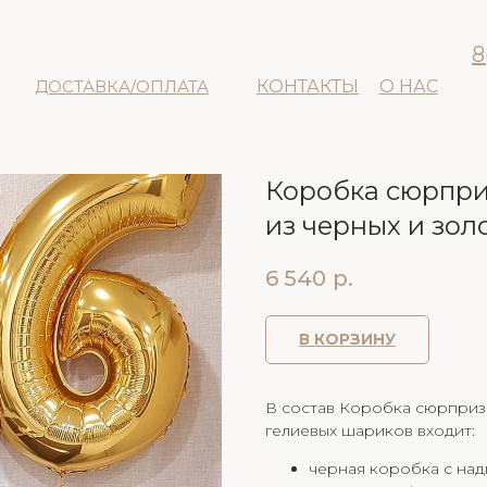
8
ДОСТАВКА/ОПЛАТА
КОНТАКТЫ
О НАС
Коробка сюрпри
из черных и зо
6 540
р.
В КОРЗИНУ
В состав Коробка сюрприз
гелиевых шариков входит:
черная коробка с над