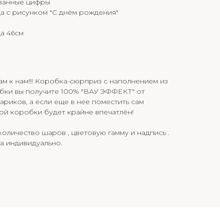
ванные цифры
а с рисунком "С днём рождения"
а 46см
ам к нам!!! Коробка-сюрприз с наполнением из
бки вы получите 100% "ВАУ ЭФФЕКТ" от
иков, а если еще в нее поместить сам
ной коробки будет крайне впечатлён!
оличество шаров , цветовую гамму и надпись .
а индивидуально.