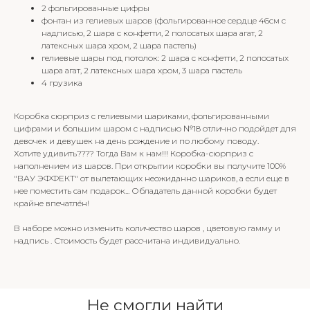
2 фольгированные цифры
фонтан из гелиевых шаров (фольгированное сердце 46см с
надписью, 2 шара с конфетти, 2 полосатых шара агат, 2
латексных шара хром, 2 шара пастель)
гелиевые шары под потолок: 2 шара с конфетти, 2 полосатых
шара агат, 2 латексных шара хром, 3 шара пастель
4 грузика
Коробка сюрприз с гелиевыми шариками, фольгированными
цифрами и большим шаром с надписью №18 отлично подойдет для
девочек и девушек на день рождение и по любому поводу.
Хотите удивить???? Тогда Вам к нам!!! Коробка-сюрприз с
наполнением из шаров. При открытии коробки вы получите 100%
"ВАУ ЭФФЕКТ" от вылетающих неожиданно шариков, а если еще в
нее поместить сам подарок... Обладатель данной коробки будет
крайне впечатлён!
В наборе можно изменить количество шаров , цветовую гамму и
надпись . Стоимость будет рассчитана индивидуально.
Не смогли найти