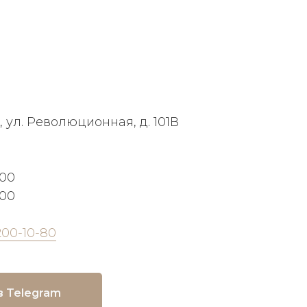
, ул. Революционная, д. 101В
:00
:00
200-10-80
в Telegram