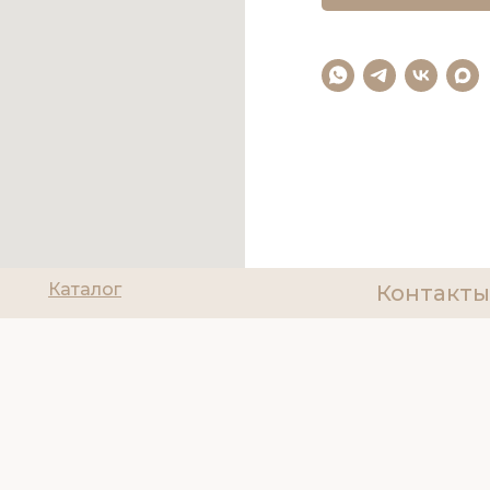
Каталог
Контакты
О нас
8(927)200
Политика об
Доставка и оплата
ИНН 6314085
Отзывы
Tilda
Made on