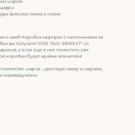
сных шаров
 цифра
уры фиксики симка и нолик
ам к нам!!! Коробка-сюрприз с наполнением из
бки вы получите 100% "ВАУ ЭФФЕКТ" от
иков, а если еще в нее поместить сам
ной коробки будет крайне впечатлён!
оличество шаров , цветовую гамму и надпись .
а индивидуально.