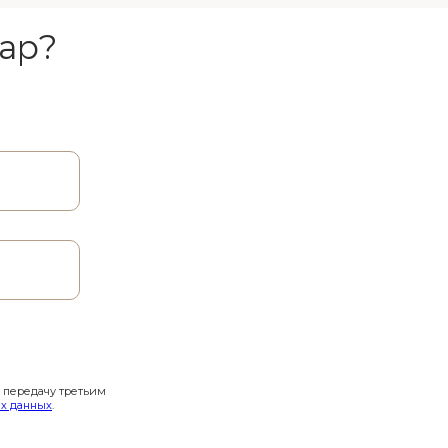
ар?
и передачу третьим
х данных
.