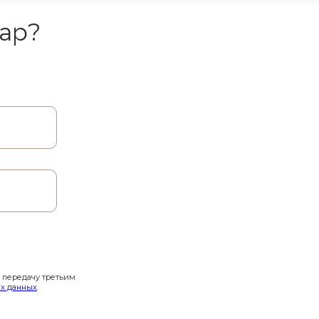
ар?
и передачу третьим
х данных
.