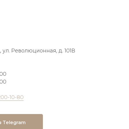
, ул. Революционная, д. 101В
:00
:00
200-10-80
в Telegram