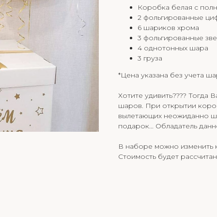
Коробка белая с по
2 фольгированные ци
6 шариков хрома
3 фольгированные зве
4 однотонных шара
3 груза
*Цена указана без учета ш
Хотите удивить???? Тогда В
шаров. При открытии коро
вылетающих неожиданно шар
подарок... Обладатель дан
В наборе можно изменить к
Стоимость будет рассчитан