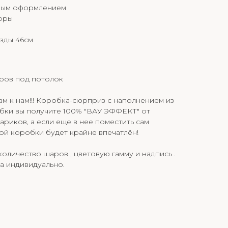
лным оформлением
фры
зды 46см
аров под потолок
ам к нам!!! Коробка-сюрприз с наполнением из
бки вы получите 100% "ВАУ ЭФФЕКТ" от
иков, а если еще в нее поместить сам
ной коробки будет крайне впечатлён!
оличество шаров , цветовую гамму и надпись .
а индивидуально.