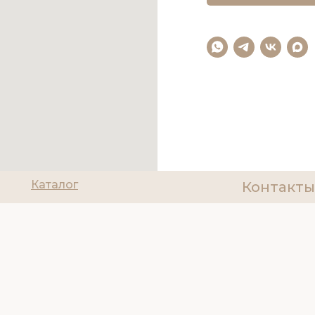
Каталог
Контакты
О нас
8(927)200
Политика об
Доставка и оплата
ИНН 6314085
Отзывы
Tilda
Made on