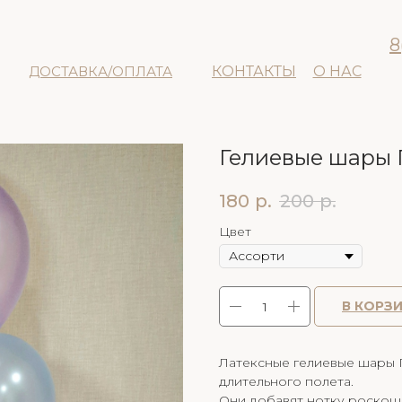
8
ДОСТАВКА/ОПЛАТА
КОНТАКТЫ
О НАС
Гелиевые шары 
180
р.
200
р.
Цвет
В КОРЗ
Латексные гелиевые шары 
длительного полета.
Они добавят нотку роскош