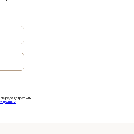
и передачу третьим
х данных
.