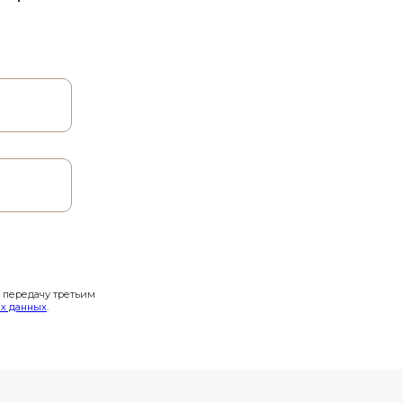
и передачу третьим
х данных
.