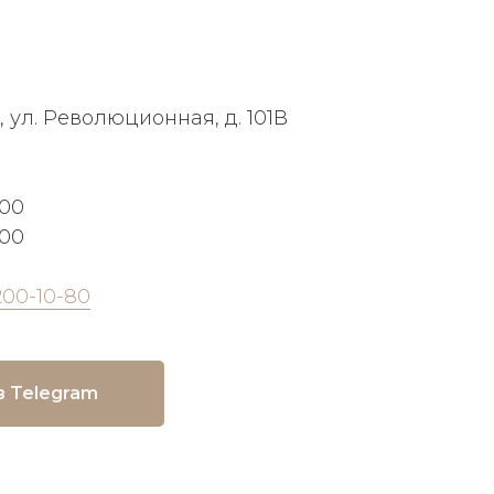
, ул. Революционная, д. 101В
:00
:00
200-10-80
в Telegram