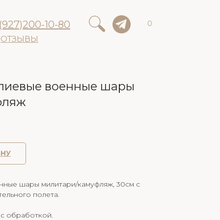
(927)200-10-80
0
ОТЗЫВЫ
лиевые военные шары
фляж
ИНУ
нные шары милитари/камуфляж, 30см с
ельного полета.
 с обработкой.