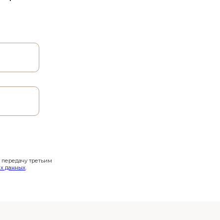
и передачу третьим
х данных
.