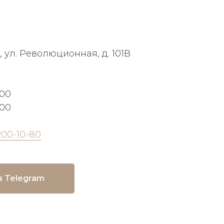
, ул. Революционная, д. 101В
:00
:00
200-10-80
в Telegram