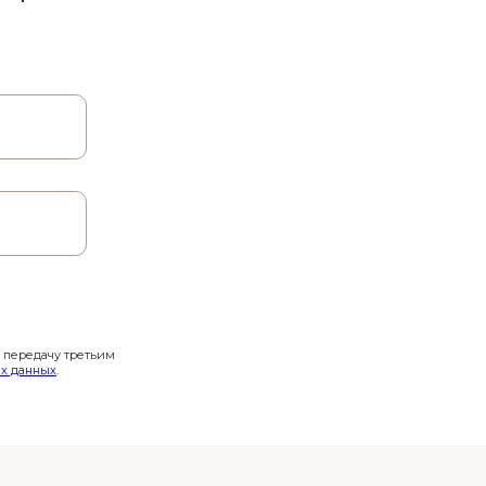
и передачу третьим
х данных
.