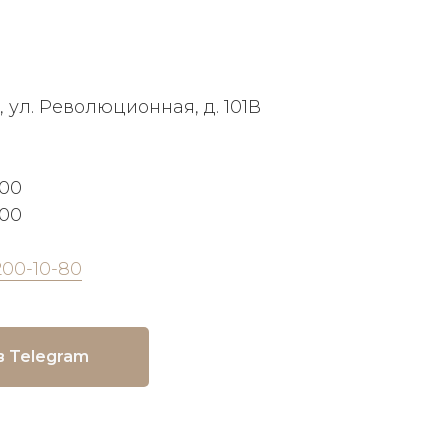
, ул. Революционная, д. 101В
:00
:00
200-10-80
в Telegram