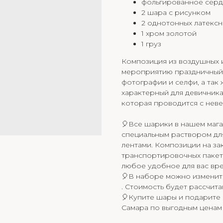
фольгированное серд
2 шара с рисунком
2 однотонных латекс
1 хром золотой
1 груз
Композиция из воздушных и
мероприятию праздничный в
фотографии и селфи, а так
характерный для девичник
которая проводится с неве
🎈Все шарики в нашем мага
специальным раствором дл
лентами. Композиции на за
транспортировочных пакета
любое удобное для вас вре
🎈В наборе можно изменить
. Стоимость будет рассчит
🎈Купите шары и подарите 
Самара по выгодным ценам 