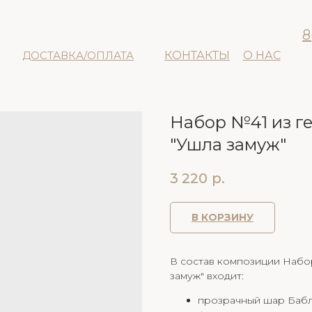
8
ДОСТАВКА/ОПЛАТА
КОНТАКТЫ
О НАС
Набор №41 из г
"Ушла замуж"
3 220
р.
В КОРЗИНУ
В состав композиции Набо
замуж" входит:
прозрачный шар Баблс