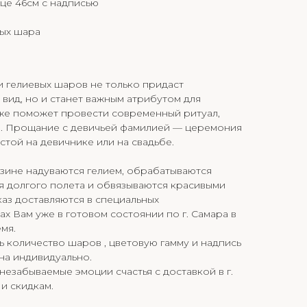
це 46см с надписью
ных шара
 гелиевых шаров не только придаст
ид, но и станет важным атрибутом для
 же поможет провести современный ритуал,
а. Прощание с девичьей фамилией — церемония
стой на девичнике или на свадьбе.
зине надуваются гелием, обрабатываются
я долгого полета и обвязываются красивыми
каз доставляются в специальных
х Вам уже в готовом состоянии по г. Самара в
мя.
 количество шаров , цветовую гамму и надпись
ана индивидуально.
незабываемые эмоции счастья с доставкой в г.
и скидкам.