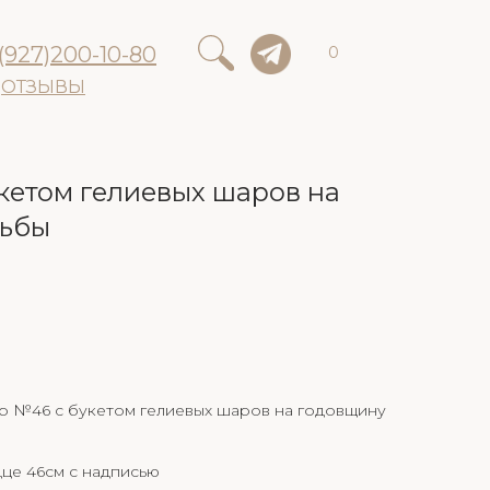
(927)200-10-80
0
ОТЗЫВЫ
кетом гелиевых шаров на
дьбы
р №46 с букетом гелиевых шаров на годовщину
це 46см с надписью