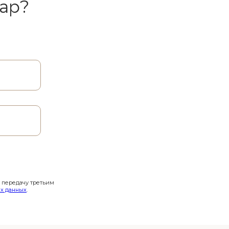
ар?
и передачу третьим
х данных
.