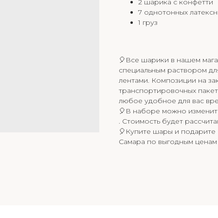
2 шарика с конфетти
7 однотонных латекс
1 груз
🎈Все шарики в нашем мага
специальным раствором дл
лентами. Композиции на за
транспортировочных пакета
любое удобное для вас вре
🎈В наборе можно изменить
. Стоимость будет рассчит
🎈Купите шары и подарите 
Самара по выгодным ценам 