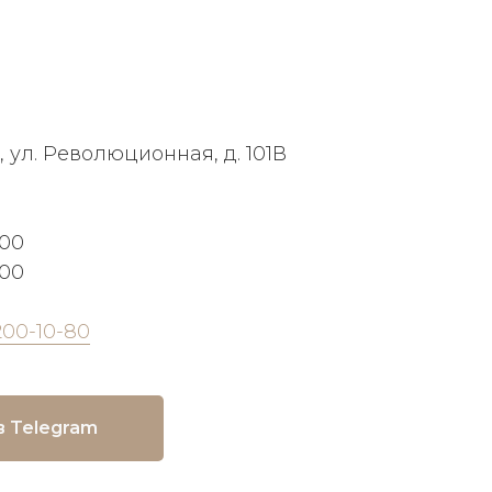
, ул. Революционная, д. 101В
:00
:00
200-10-80
в Telegram