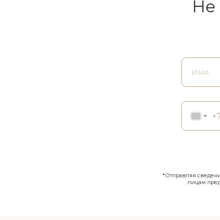
Не
+
*Отправляя сведения
лицам пре