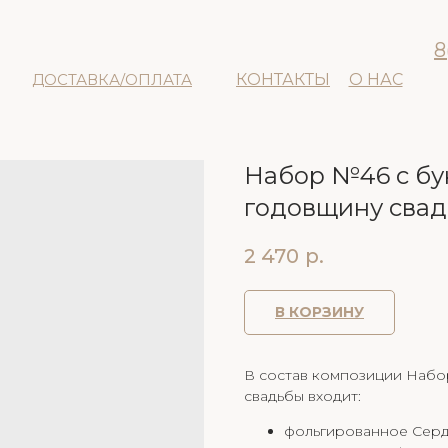
8
ДОСТАВКА/ОПЛАТА
КОНТАКТЫ
О НАС
Набор №46 с бу
годовщину сва
2 470
р.
В КОРЗИНУ
В состав композиции Набо
свадьбы входит:
фольгированное Серд