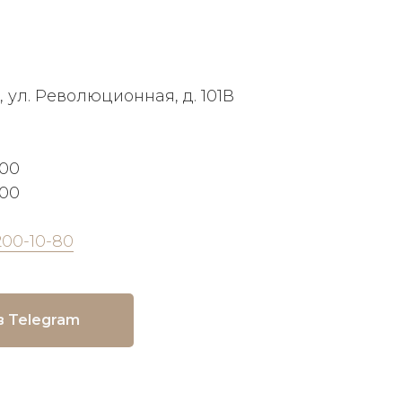
, ул. Революционная, д. 101В
:00
:00
200-10-80
в Telegram