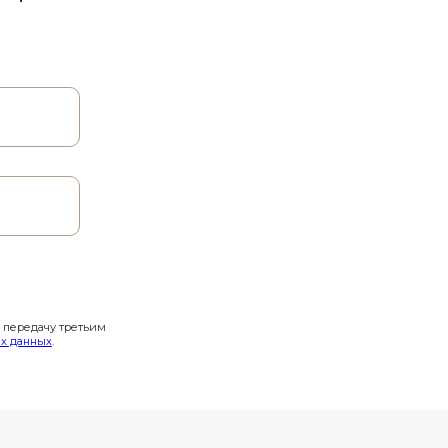
и передачу третьим
х данных
.