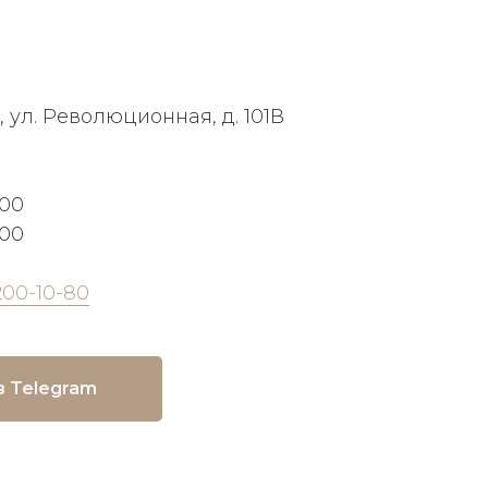
, ул. Революционная, д. 101В
:00
:00
200-10-80
в Telegram