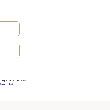
и передачу третьим
х данных
.