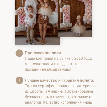
Профессионализм.
Наша компания на рынке с 2018 года,
мы точно знаем как сделать ваш
праздник незабываемым!
Лучшее качество и гарантия полета.
Только сертифицированные материалы
из Европы и Америки. Гарантированы
безопасность и качество, в отличие от
аналогов. Качество исполнения - наш