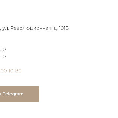
, ул. Революционная, д. 101В
:00
:00
200-10-80
в Telegram