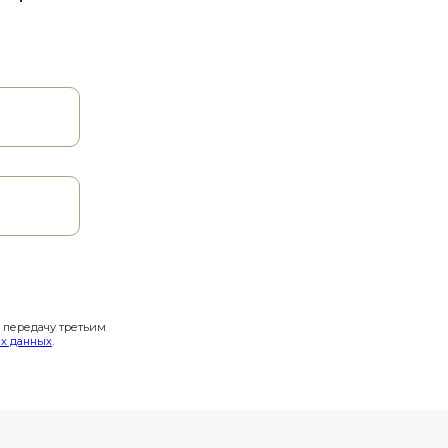
и передачу третьим
х данных
.