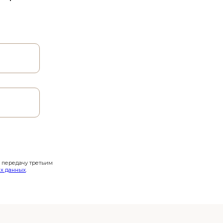
и передачу третьим
х данных
.