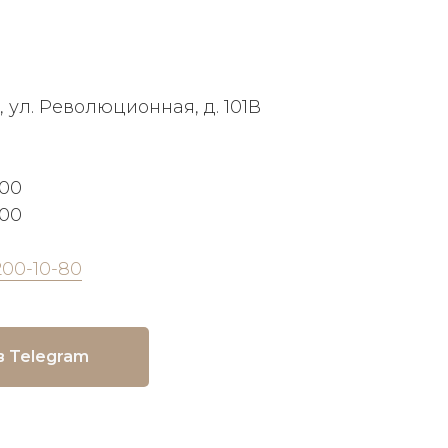
, ул. Революционная, д. 101В
:00
:00
200-10-80
в Telegram