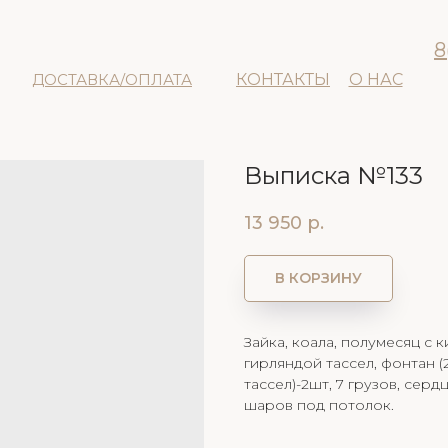
8
ДОСТАВКА/ОПЛАТА
КОНТАКТЫ
О НАС
Выписка №133
13 950
р.
В КОРЗИНУ
Зайка, коала, полумесяц с 
гирляндой тассел, фонтан (
тассел)-2шт, 7 грузов, серд
шаров под потолок.