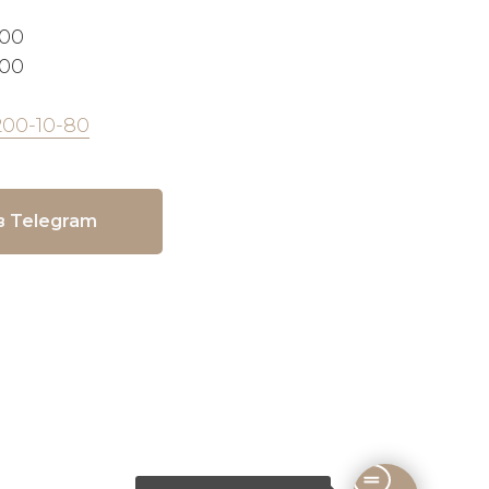
:00
:00
200-10-80
в Telegram