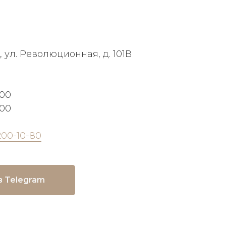
, ул. Революционная, д. 101В
:00
:00
200-10-80
в Telegram