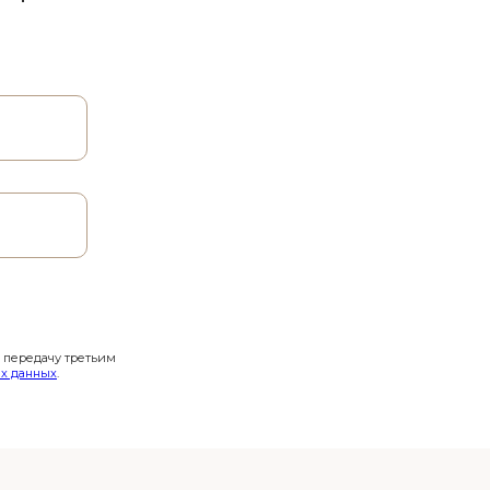
и передачу третьим
х данных
.