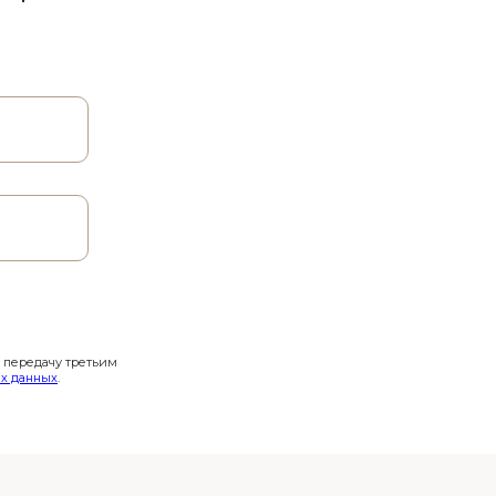
и передачу третьим
х данных
.