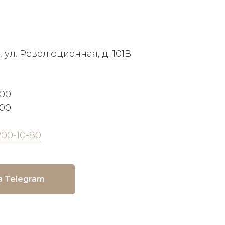
, ул. Революционная, д. 101В
:00
:00
200-10-80
в Telegram